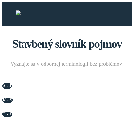
Stavbený slovník pojmov
Vyznajte sa v odbornej terminológii bez problémov!
A - J
K - S
T - Z