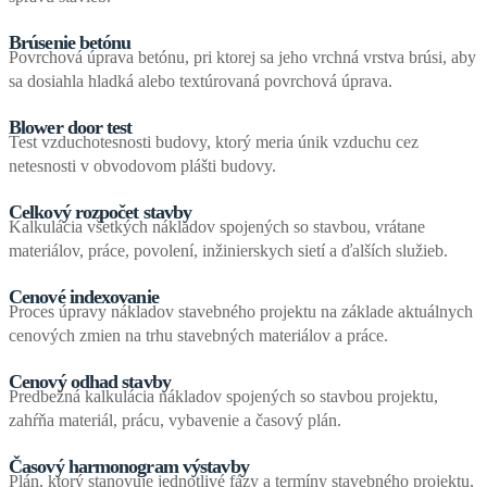
Brúsenie betónu
Povrchová úprava betónu, pri ktorej sa jeho vrchná vrstva brúsi, aby
sa dosiahla hladká alebo textúrovaná povrchová úprava.
Blower door test
Test vzduchotesnosti budovy, ktorý meria únik vzduchu cez
netesnosti v obvodovom plášti budovy.
Celkový rozpočet stavby
Kalkulácia všetkých nákladov spojených so stavbou, vrátane
materiálov, práce, povolení, inžinierskych sietí a ďalších služieb.
Cenové indexovanie
Proces úpravy nákladov stavebného projektu na základe aktuálnych
cenových zmien na trhu stavebných materiálov a práce.
Cenový odhad stavby
Predbežná kalkulácia nákladov spojených so stavbou projektu,
zahŕňa materiál, prácu, vybavenie a časový plán.
Časový harmonogram výstavby
Plán, ktorý stanovuje jednotlivé fázy a termíny stavebného projektu,