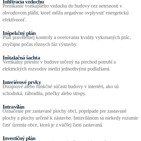
Infiltrácia vzduchu
Prenikanie vonkajšieho vzduchu do budovy cez netesnosti v
obvodovom plášti, ktoré môžu negatívne ovplyvniť energetickú
efektívnosť.
Inšpekčný plán
Plán pravidelnej kontroly a overovania kvality vykonaných prác,
zvyčajne počas rôznych fáz výstavby.
Inštalačná šachta
Vertikálny priestor v budove určený na prechod potrubí a
elektrických rozvodov medzi jednotlivými podlažiami.
Interiérové prvky
Dizajnové alebo funkčné súčasti budovy v interiéri, ako sú
schodiská, zábradlia, priečky alebo stropy.
Intravilán
Označenie pre zastavané plochy obcí, poprípade pre zastavané
plochy a plochy určené k zástavbe. Intravilánom sa niekedy rozumie
časť územia obce, ktorá je z väčšej časti zastavaná.
Investičný plán