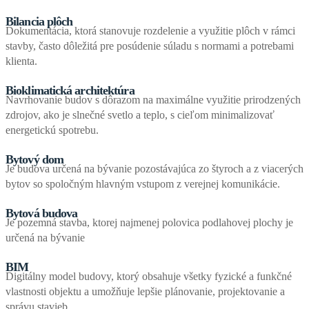
Bilancia plôch
Dokumentácia, ktorá stanovuje rozdelenie a využitie plôch v rámci
stavby, často dôležitá pre posúdenie súladu s normami a potrebami
klienta.
Bioklimatická architektúra
Navrhovanie budov s dôrazom na maximálne využitie prirodzených
zdrojov, ako je slnečné svetlo a teplo, s cieľom minimalizovať
energetickú spotrebu.
Bytový dom
Je budova určená na bývanie pozostávajúca zo štyroch a z viacerých
bytov so spoločným hlavným vstupom z verejnej komunikácie.
Bytová budova
Je pozemná stavba, ktorej najmenej polovica podlahovej plochy je
určená na bývanie
BIM
Digitálny model budovy, ktorý obsahuje všetky fyzické a funkčné
vlastnosti objektu a umožňuje lepšie plánovanie, projektovanie a
správu stavieb.