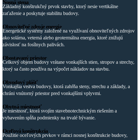
Nosná stena
Základný konštrukčný prvok stavby, ktorý nesie vertikálne
zaťaženie a poskytuje stabilitu budovy.
Obnoviteľné zdroje energie
Energetické systémy založené na využívaní obnoviteľných zdrojov
ako solárna, veterná alebo geotermálna energia, ktoré znižujú
závislosť na fosílnych palivách.
Obostavaný priestor
Celkový objem budovy vrátane vonkajších stien, stropov a strechy,
ktorý sa často používa na výpočet nákladov na stavbu.
Obvodový plášť
Vonkajšia vrstva budovy, ktorá zahŕňa steny, strechu a základy, a
chráni vnútorný priestor pred vonkajšími vplyvmi.
Obytná miestnosť
Je miestnosť, ktorá svojím stavebnotechnickým riešením a
vybavením spĺňa podmienky na trvalé bývanie.
Oceľová konštrukcia
Použitie oceľových prvkov v rámci nosnej konštrukcie budovy,