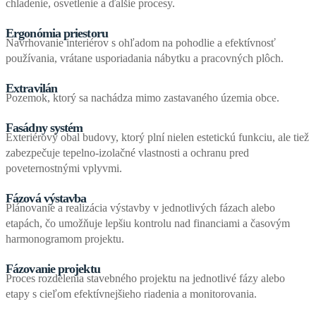
chladenie, osvetlenie a ďalšie procesy.
Ergonómia priestoru
Navrhovanie interiérov s ohľadom na pohodlie a efektívnosť
používania, vrátane usporiadania nábytku a pracovných plôch.
Extravilán
Pozemok, ktorý sa nachádza mimo zastavaného územia obce.
Fasádny systém
Exteriérový obal budovy, ktorý plní nielen estetickú funkciu, ale tiež
zabezpečuje tepelno-izolačné vlastnosti a ochranu pred
poveternostnými vplyvmi.
Fázová výstavba
Plánovanie a realizácia výstavby v jednotlivých fázach alebo
etapách, čo umožňuje lepšiu kontrolu nad financiami a časovým
harmonogramom projektu.
Fázovanie projektu
Proces rozdelenia stavebného projektu na jednotlivé fázy alebo
etapy s cieľom efektívnejšieho riadenia a monitorovania.