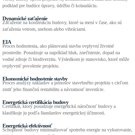
podklad pre budúce úpravy, údržbu či kolaudáciu.
Dynamické zaťaženie
Zaťaženie na konštrukciu budovy, ktoré sa mení v čase, ako sú
zaťaženia vetrom, snehom alebo vibráciami.
EIA
Proces hodnotenia, ako plánovaná stavba ovplyvní životné
prostredie. Posudzuje sa napríklad hluk, znečistenie, dopad na
vodné zdroje či biodiverzitu. Výsledkom je stanovisko, ktoré môže
ovplyvniť povolenie projektu.
Ekonomické hodnotenie stavby
Proces analýzy nákladov a prínosov stavebného projektu s cieľom
zistiť jeho finančnú rentabilitu a návratnosť investície.
Energetická certifikácia budovy
Certifikát, ktorý posudzuje energetickú náročnosť budovy a
klasifikuje ju podľa štandardov energetickej účinnosti.
Energetická efektívnosť
Schopnosť budovy minimalizovať spotrebu energie na vykurovanie,