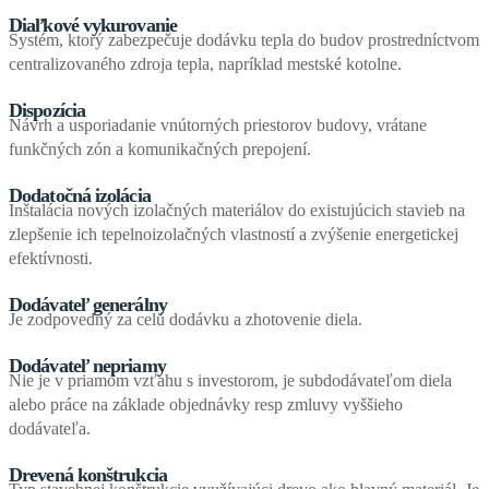
Diaľkové vykurovanie
Systém, ktorý zabezpečuje dodávku tepla do budov prostredníctvom
centralizovaného zdroja tepla, napríklad mestské kotolne.
Dispozícia
Návrh a usporiadanie vnútorných priestorov budovy, vrátane
funkčných zón a komunikačných prepojení.
Dodatočná izolácia
Inštalácia nových izolačných materiálov do existujúcich stavieb na
zlepšenie ich tepelnoizolačných vlastností a zvýšenie energetickej
efektívnosti.
Dodávateľ generálny
Je zodpovedný za celú dodávku a zhotovenie diela.
Dodávateľ nepriamy
Nie je v priamom vzťahu s investorom, je subdodávateľom diela
alebo práce na základe objednávky resp zmluvy vyššieho
dodávateľa.
Drevená konštrukcia