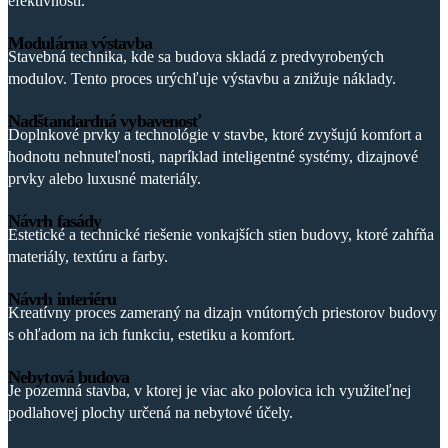
efektívnosti.
Modulárna výstavba
Stavebná technika, kde sa budova skladá z predvyrobených
modulov. Tento proces urýchľuje výstavbu a znižuje náklady.
Nadštandardná vybavenosť
Doplnkové prvky a technológie v stavbe, ktoré zvyšujú komfort a
hodnotu nehnuteľnosti, napríklad inteligentné systémy, dizajnové
prvky alebo luxusné materiály.
Návrh fasády
Estetické a technické riešenie vonkajších stien budovy, ktoré zahŕňa
materiály, textúru a farby.
Návrh interiéru
Kreatívny proces zameraný na dizajn vnútorných priestorov budovy
s ohľadom na ich funkciu, estetiku a komfort.
Nebytová budova
Je pozemná stavba, v ktorej je viac ako polovica ich využiteľnej
podlahovej plochy určená na nebytové účely.