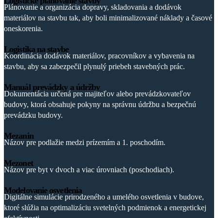
Logistické plánovanie stavby
Plánovanie a organizácia dopravy, skladovania a dodávok
materiálov na stavbu tak, aby boli minimalizované náklady a časové
oneskorenia.
Logistika na stavbe
Koordinácia dodávok materiálov, pracovníkov a vybavenia na
stavbu, aby sa zabezpečil plynulý priebeh stavebných prác.
Manuál prevádzky a údržby
Dokumentácia určená pre majiteľov alebo prevádzkovateľov
budovy, ktorá obsahuje pokyny na správnu údržbu a bezpečnú
prevádzku budovy.
Mezanin
Názov pre podlažie medzi prízemím a 1. poschodím.
Mezonet
Názov pre byt v dvoch a viac úrovniach (poschodiach).
Modelovanie osvetlenia
Digitálne simulácie prirodzeného a umelého osvetlenia v budove,
ktoré slúžia na optimalizáciu svetelných podmienok a energetickej