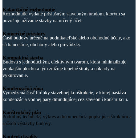
Kolaudačné rozhodnutie
Rozhodnutie vydané príslušným stavebným úradom, ktorým sa
povoľuje užívanie stavby na určený účel.
Komerčné priestory
Časti budovy určené na podnikateľské alebo obchodné účely, ako
sú kancelárie, obchody alebo prevádzky.
Kompaktná stavba
Budova s jednoduchým, efektívnym tvarom, ktorá minimalizuje
vonkajšiu plochu a tým znižuje tepelné straty a náklady na
vykurovanie.
Kondenzačná zóna
Vymedzená časť hrúbky stavebnej konštrukcie, v ktorej nastáva
kondenzácia vodnej pary difundujúcej cez stavebnú konštrukciu.
Konštrukčný plán
Podrobný technický výkres a dokumentácia popisujúca štruktúru a
spôsob výstavby budovy.
Kontrola kvality