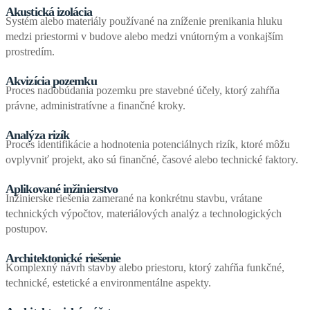
Akustická izolácia
Systém alebo materiály používané na zníženie prenikania hluku
medzi priestormi v budove alebo medzi vnútorným a vonkajším
prostredím.
Akvizícia pozemku
Proces nadobúdania pozemku pre stavebné účely, ktorý zahŕňa
právne, administratívne a finančné kroky.
Analýza rizík
Proces identifikácie a hodnotenia potenciálnych rizík, ktoré môžu
ovplyvniť projekt, ako sú finančné, časové alebo technické faktory.
Aplikované inžinierstvo
Inžinierske riešenia zamerané na konkrétnu stavbu, vrátane
technických výpočtov, materiálových analýz a technologických
postupov.
Architektonické riešenie
Komplexný návrh stavby alebo priestoru, ktorý zahŕňa funkčné,
technické, estetické a environmentálne aspekty.