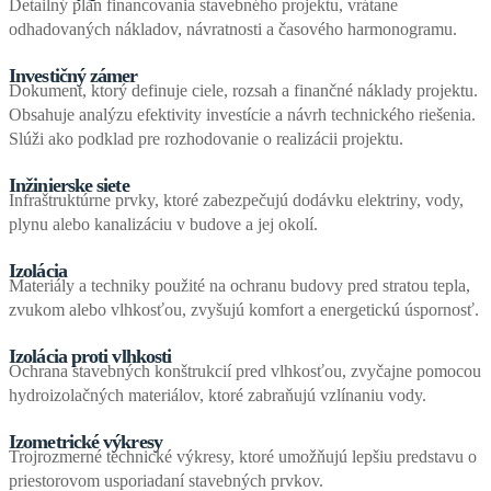
Detailný plán financovania stavebného projektu, vrátane
odhadovaných nákladov, návratnosti a časového harmonogramu.
Investičný zámer
Dokument, ktorý definuje ciele, rozsah a finančné náklady projektu.
Obsahuje analýzu efektivity investície a návrh technického riešenia.
Slúži ako podklad pre rozhodovanie o realizácii projektu.
Inžinierske siete
Infraštruktúrne prvky, ktoré zabezpečujú dodávku elektriny, vody,
plynu alebo kanalizáciu v budove a jej okolí.
Izolácia
Materiály a techniky použité na ochranu budovy pred stratou tepla,
zvukom alebo vlhkosťou, zvyšujú komfort a energetickú úspornosť.
Izolácia proti vlhkosti
Ochrana stavebných konštrukcií pred vlhkosťou, zvyčajne pomocou
hydroizolačných materiálov, ktoré zabraňujú vzlínaniu vody.
Izometrické výkresy
Trojrozmerné technické výkresy, ktoré umožňujú lepšiu predstavu o
priestorovom usporiadaní stavebných prvkov.