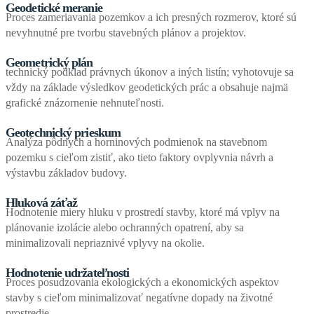
Geodetické meranie
Proces zameriavania pozemkov a ich presných rozmerov, ktoré sú
nevyhnutné pre tvorbu stavebných plánov a projektov.
Geometrický plán
technický podklad právnych úkonov a iných listín; vyhotovuje sa
vždy na základe výsledkov geodetických prác a obsahuje najmä
grafické znázornenie nehnuteľnosti.
Geotechnický prieskum
Analýza pôdnych a horninových podmienok na stavebnom
pozemku s cieľom zistiť, ako tieto faktory ovplyvnia návrh a
výstavbu základov budovy.
Hluková záťaž
Hodnotenie miery hluku v prostredí stavby, ktoré má vplyv na
plánovanie izolácie alebo ochranných opatrení, aby sa
minimalizovali nepriaznivé vplyvy na okolie.
Hodnotenie udržateľnosti
Proces posudzovania ekologických a ekonomických aspektov
stavby s cieľom minimalizovať negatívne dopady na životné
prostredie.