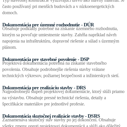
Typ stavebnej konštrukcie využívajúci drevo ako hlavný materiál. Je
často používaný pri menších budovách a v nízkoenergetických
domoch.
Dokumentácia pre územné rozhodnutie - DÚR
Obsahuje podklady potrebné na získanie územného rozhodnutia,
ktorým sa povoľuje umiestnenie stavby. Zahŕňa napríklad návrh
napojenia na infraštruktúru, dopravné riešenie a súlad s územným
plánom.
Dokumentácia pre stavebné povolenie - DSP
Projektová dokumentácia potrebná na získanie stavebného
povolenia. Obsahuje podrobnejšie riešenia stavby vrátane
technických výkresov, požiarnej bezpečnosti a inžinierskych sietí.
Dokumentácia pre realizáciu stavby - DRS
Najpodrobnejší stupeň projektovej dokumentácie, ktorý slúži priamo
na výstavbu. Obsahuje presné technické riešenia, detaily a
špecifikácie materiálov pre jednotlivé profesie.
Dokumentácia skutočnej realizácie stavby - DSRS
Zaznamenáva skutočný stav stavby po jej dokončení. Obsahuje
všetky zmeny oproti projektovej dokumentácii a slúži ako dôležitý