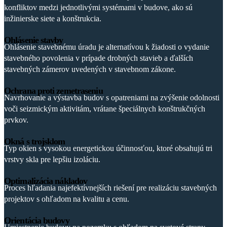
konfliktov medzi jednotlivými systémami v budove, ako sú
inžinierske siete a konštrukcia.
Ohlásenie stavby
Ohlásenie stavebnému úradu je alternatívou k žiadosti o vydanie
stavebného povolenia v prípade drobných stavieb a ďalších
stavebných zámerov uvedených v stavebnom zákone.
Ochrana proti zemetraseniu
Navrhovanie a výstavba budov s opatreniami na zvýšenie odolnosti
voči seizmickým aktivitám, vrátane špeciálnych konštrukčných
prvkov.
Okná s trojsklom
Typ okien s vysokou energetickou účinnosťou, ktoré obsahujú tri
vrstvy skla pre lepšiu izoláciu.
Optimalizácia nákladov
Proces hľadania najefektívnejších riešení pre realizáciu stavebných
projektov s ohľadom na kvalitu a cenu.
Orientácia budovy