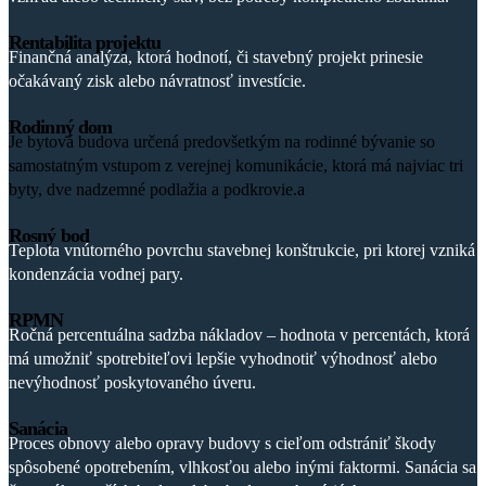
Rentabilita projektu
Finančná analýza, ktorá hodnotí, či stavebný projekt prinesie
očakávaný zisk alebo návratnosť investície.
Rodinný dom
Je bytová budova určená predovšetkým na rodinné bývanie so
samostatným vstupom z verejnej komunikácie, ktorá má najviac tri
byty, dve nadzemné podlažia a podkrovie.a
Rosný bod
Teplota vnútorného povrchu stavebnej konštrukcie, pri ktorej vzniká
kondenzácia vodnej pary.
RPMN
Ročná percentuálna sadzba nákladov – hodnota v percentách, ktorá
má umožniť spotrebiteľovi lepšie vyhodnotiť výhodnosť alebo
nevýhodnosť poskytovaného úveru.
Sanácia
Proces obnovy alebo opravy budovy s cieľom odstrániť škody
spôsobené opotrebením, vlhkosťou alebo inými faktormi. Sanácia sa