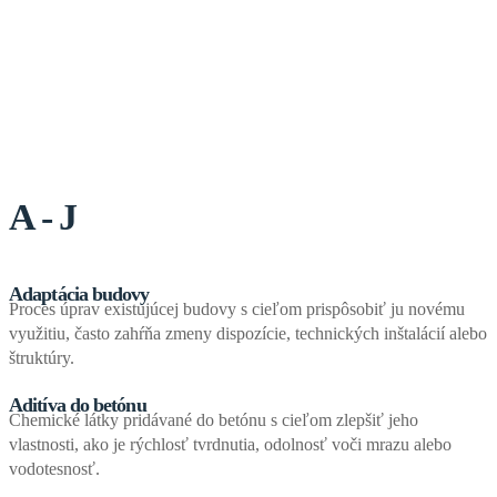
A - J
Adaptácia budovy
Proces úprav existujúcej budovy s cieľom prispôsobiť ju novému
využitiu, často zahŕňa zmeny dispozície, technických inštalácií alebo
štruktúry.
Aditíva do betónu
Chemické látky pridávané do betónu s cieľom zlepšiť jeho
vlastnosti, ako je rýchlosť tvrdnutia, odolnosť voči mrazu alebo
vodotesnosť.