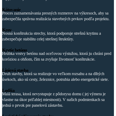
Kótovanie
Proces zaznamenávania presných rozmerov na výkresoch, aby sa
zabezpečila správna realizácia stavebných prvkov podľa projektu.
Krov
Nosná konštrukcia strechy, ktorá podporuje strešnú krytinu a
zabezpečuje stabilitu celej strešnej štruktúry.
Krytie betónu
Hrúbka vrstvy betónu nad oceľovou výstužou, ktorá ju chráni pred
koróziou a ohňom, čím sa zvyšuje životnosť konštrukcie.
Líniová stavba
Druh stavby, ktorá sa realizuje vo veľkom rozsahu a na dlhých
úsekoch, ako sú cesty, železnice, potrubia alebo energetické siete.
Lodžia
Malá terasa, ktorá nevystupuje z pôdorysu domu ( jej výmera je
vlastne na úkor priľahlej miestnosti). V našich podmienkach sa
jedná o prvok pre panelovú zástavbu.