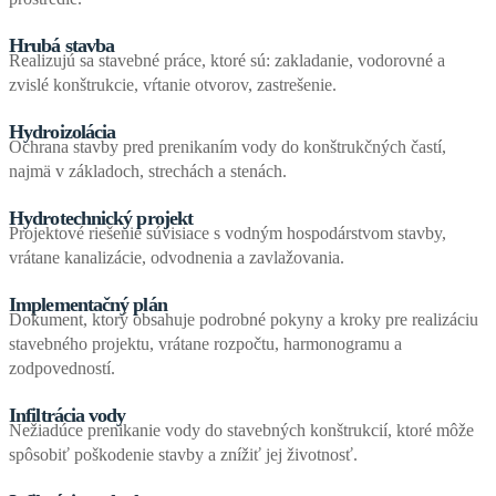
Hrubá stavba
Realizujú sa stavebné práce, ktoré sú: zakladanie, vodorovné a
zvislé konštrukcie, vŕtanie otvorov, zastrešenie.
Hydroizolácia
Ochrana stavby pred prenikaním vody do konštrukčných častí,
najmä v základoch, strechách a stenách.
Hydrotechnický projekt
Projektové riešenie súvisiace s vodným hospodárstvom stavby,
vrátane kanalizácie, odvodnenia a zavlažovania.
Implementačný plán
Dokument, ktorý obsahuje podrobné pokyny a kroky pre realizáciu
stavebného projektu, vrátane rozpočtu, harmonogramu a
zodpovedností.
Infiltrácia vody
Nežiadúce prenikanie vody do stavebných konštrukcií, ktoré môže
spôsobiť poškodenie stavby a znížiť jej životnosť.