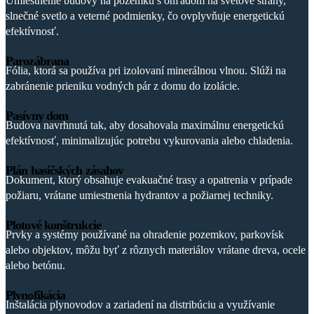
Umiestnenie budovy na pozemku s ohľadom na svetové strany,
slnečné svetlo a veterné podmienky, čo ovplyvňuje energetickú
efektívnosť.
Parozábrana
Fólia, ktorá sa používa pri izolovaní minerálnou vlnou. Slúži na
zabránenie prieniku vodných pár z domu do izolácie.
Pasívny dom
Budova navrhnutá tak, aby dosahovala maximálnu energetickú
efektívnosť, minimalizujúc potrebu vykurovania alebo chladenia.
Plán hasičských zásahov
Dokument, ktorý obsahuje evakuačné trasy a opatrenia v prípade
požiaru, vrátane umiestnenia hydrantov a požiarnej techniky.
Plotové konštrukcie
Prvky a systémy používané na ohradenie pozemkov, parkovísk
alebo objektov, môžu byť z rôznych materiálov vrátane dreva, ocele
alebo betónu.
Plynofikácia
Inštalácia plynovodov a zariadení na distribúciu a využívanie