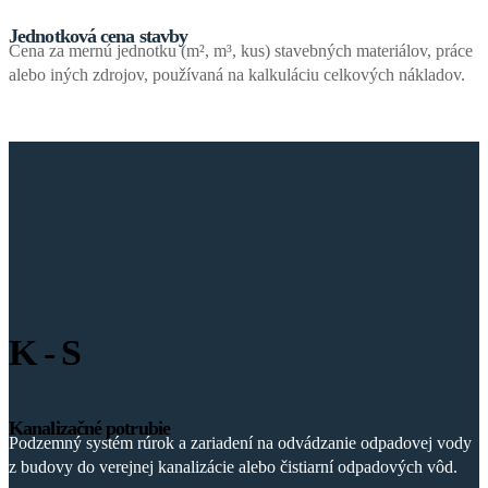
Jednotková cena stavby
Cena za mernú jednotku (m², m³, kus) stavebných materiálov, práce
alebo iných zdrojov, používaná na kalkuláciu celkových nákladov.
K - S
Kanalizačné potrubie
Podzemný systém rúrok a zariadení na odvádzanie odpadovej vody
z budovy do verejnej kanalizácie alebo čistiarní odpadových vôd.