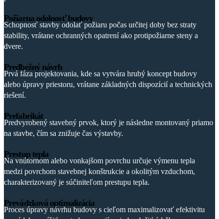
Požiarna odolnosť budovy
Schopnosť stavby odolať požiaru počas určitej doby bez straty
stability, vrátane ochranných opatrení ako protipožiarne steny a
dvere.
Predbežný návrh
Prvá fáza projektovania, kde sa vytvára hrubý koncept budovy
alebo úpravy priestoru, vrátane základných dispozícií a technických
riešení.
Prefabrikát
Predvyrobený stavebný prvok, ktorý je následne montovaný priamo
na stavbe, čím sa znižuje čas výstavby.
Prestup tepla
Na vnútornom alebo vonkajšom povrchu určuje výmenu tepla
medzi povrchom stavebnej konštrukcie a okolitým vzduchom,
charakterizovaný je súčiniteľom prestupu tepla.
Prevádzková optimalizácia
Proces úpravy návrhu budovy s cieľom maximalizovať efektivitu