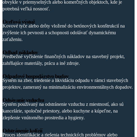
obvykle v priemyselných alebo komerčných objektoch, kde je
potrebná veľká nosnosť.
Oceľová výstuž
Kovové tyče alebo drôty vložené do betónových konštrukcií na
zvýšenie ich pevnosti a schopnosti odolávať dynamickému
zaťaženiu.
Odhad nákladov
Predbežné vyčíslenie finančných nákladov na stavebný projekt,
zahŕňajúce materiály, prácu a iné zdroje.
Odpadové hospodárstvo budov
Systém na zber, triedenie a likvidáciu odpadu v rámci stavebných
projektov, zameraný na minimalizáciu environmentálnych dopadov.
Odsávanie vzduchu
Systém používaný na odstránenie vzduchu z miestností, ako sú
kancelárie, spoločné priestory, alebo kuchyne a kúpeľne, na
zlepšenie vnútorného prostredia a hygieny.
Odstránenie kolízií
Proces identifikácie a riešenia technických problémov alebo