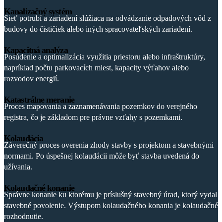
Kanalizačný systém
Sieť potrubí a zariadení slúžiaca na odvádzanie odpadových vôd z
budovy do čističiek alebo iných spracovateľských zariadení.
Kapacitná analýza
Posúdenie a optimalizácia využitia priestoru alebo infraštruktúry,
napríklad počtu parkovacích miest, kapacity výťahov alebo
rozvodov energií.
Katastrálne meranie
Proces mapovania a zaznamenávania pozemkov do verejného
registra, čo je základom pre právne vzťahy s pozemkami.
Kolaudácia
Záverečný proces overenia zhody stavby s projektom a stavebnými
normami. Po úspešnej kolaudácii môže byť stavba uvedená do
užívania.
Kolaudačné konanie
Správne konanie ku ktorému je príslušný stavebný úrad, ktorý vydal
stavebné povolenie. Výstupom kolaudačného konania je kolaudačné
rozhodnutie.