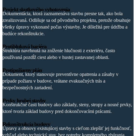
Projekt skutkového vyhotovenia
Dokumentácia, ktorá zaznamenáva stavbu presne tak, ako bola
zrealizovaná. Odlišuje sa od pôvodného projektu, pretože obsahuje
všetky úpravy vykonané počas výstavby. Je dôležitá pre údržbu a
budúce rekonštrukcie.
Protihluková bariéra
Štruktúra navrhnutá na zníženie hlučnosti z exteriéru, často
používaná pozdĺž ciest alebo v hustej zastavanej oblasti.
Protipožiarny plán
Dokument, ktorý stanovuje preventívne opatrenia a zásahy v
prípade požiaru v budove, vrátane evakuačných trás a
bezpečnostných zariadení.
Prvky hrubej stavby
Konštrukčné časti budovy ako základy, steny, stropy a nosné prvky,
ktoré tvoria základ budovy pred dokončovacími prácami.
Rekonštrukcia budovy
Úpravy a obnovy existujúcej stavby s cieľom zlepšiť jej funkčnosť,
vzhľad alebo technický stav, bez potreby kompletného zbúrania.