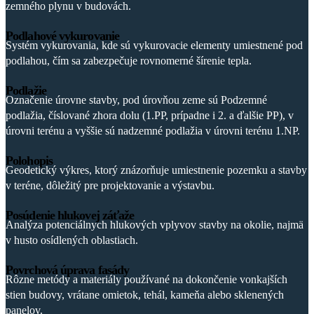
zemného plynu v budovách.
Podlahové vykurovanie
Systém vykurovania, kde sú vykurovacie elementy umiestnené pod
podlahou, čím sa zabezpečuje rovnomerné šírenie tepla.
Podlažie
Označenie úrovne stavby, pod úrovňou zeme sú Podzemné
podlažia, číslované zhora dolu (1.PP, prípadne i 2. a ďalšie PP), v
úrovni terénu a vyššie sú nadzemné podlažia v úrovni terénu 1.NP.
Polohopis
Geodetický výkres, ktorý znázorňuje umiestnenie pozemku a stavby
v teréne, dôležitý pre projektovanie a výstavbu.
Posúdenie hlukovej záťaže
Analýza potenciálnych hlukových vplyvov stavby na okolie, najmä
v husto osídlených oblastiach.
Povrchová úprava fasády
Rôzne metódy a materiály používané na dokončenie vonkajších
stien budovy, vrátane omietok, tehál, kameňa alebo sklenených
panelov.