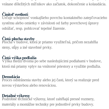
vrátane dôležitých míľnikov ako začiatok, dokončenie a kolaudácia.
Činiteľ svetlosti
Určuje schopnosť vonkajšieho povrchu kontaktného zatepľovacieho
systému alebo omietky v závislosti od farby povrchovej úpravy
odrážať, resp. pohlcovať tepelné žiarenie.
Čistá plocha stavby
Plocha v budove, ktorá je priamo využiteľná, pričom nezahŕňa
steny, stĺpy a iné stavebné prvky.
Čistá výška podlažia
Výška medzi dvoma po sebe nasledujúcimi podlahami v budove,
ktorá má priamy vplyv na vnútorné priestory a využitie podlažia.
Demolácia
Proces odstránenia stavby alebo jej časti, ktorý sa realizuje pred
novou výstavbou alebo renováciou.
Detailné výkresy
Podrobné technické výkresy, ktoré zahŕňajú presné rozmery,
materiály a montážne techniky pre jednotlivé prvky budovy.