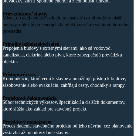
prevádzky, znížiť spotrebu energií a zjednodušiť údržbu.
Prievzdušnosť stavby
Miera, do akej dokáže vzduch prechádzať cez obvodový plášť
budovy, dôležité pre energetickú efektívnosť a kvalitu vnútorného
prostredia.
Prípojky inžinierskych sietí
Prepojenia budovy s externými sieťami, ako sú vodovod,
kanalizácia, elektrina alebo plyn, ktoré zabezpečujú prevádzku
objektu.
Prístupové cesty
Komunikácie, ktoré vedú k stavbe a umožňujú prístup k budove,
zásobovanie alebo evakuáciu, zahŕňajú cesty, chodníky a rampy.
Projektová dokumentácia
Súbor technických výkresov, špecifikácií a ďalších dokumentov,
ktoré slúžia ako základ pre stavebný projekt.
Projektový manažment
Proces riadenia stavebného projektu od jeho návrhu, cez plánovanie,
výstavbu až po odovzdanie stavby.