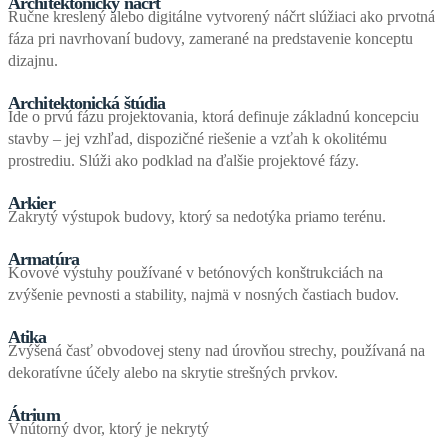
Architektonický náčrt
Ručne kreslený alebo digitálne vytvorený náčrt slúžiaci ako prvotná
fáza pri navrhovaní budovy, zamerané na predstavenie konceptu
dizajnu.
Architektonická štúdia
Ide o prvú fázu projektovania, ktorá definuje základnú koncepciu
stavby – jej vzhľad, dispozičné riešenie a vzťah k okolitému
prostrediu. Slúži ako podklad na ďalšie projektové fázy.
Arkier
Zakrytý výstupok budovy, ktorý sa nedotýka priamo terénu.
Armatúra
Kovové výstuhy používané v betónových konštrukciách na
zvýšenie pevnosti a stability, najmä v nosných častiach budov.
Atika
Zvýšená časť obvodovej steny nad úrovňou strechy, používaná na
dekoratívne účely alebo na skrytie strešných prvkov.
Átrium
Vnútorný dvor, ktorý je nekrytý