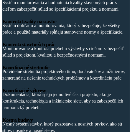
Systém monitorovania a hodnotenia kvality stavebných prác s
cieľom zabezpečiť súlad so špecifikáciami projektu a normami.
Kontrola kvality na stavbe
Systém dohľadu a monitorovania, ktorý zabezpečuje, že všetky
práce a použité materiály spĺňajú stanovené normy a špecifikácie.
Kontrola stavebných prác
Monitorovanie a kontrola priebehu výstavby s cieľom zabezpečiť
súlad s projektom, kvalitou a bezpečnostnými normami.
Koordinačné stretnutie
Pravidelné stretnutia projektového tímu, dodávateľov a inžinierov,
zamerané na riešenie technických problémov a koordináciu prác.
Koordinačné výkresy
Dokumentácia, ktorá spája jednotlivé časti projektu, ako je
konštrukcia, technológia a inžinierske siete, aby sa zabezpečil ich
harmonický priebeh.
Kostra budovy
Nosný systém stavby, ktorý pozostáva z nosných prvkov, ako sú
stĺpy, nosníky a nosné steny.