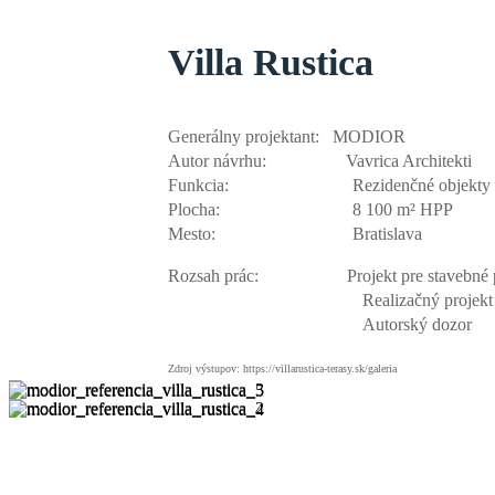
Villa Rustica
Generálny projektant: MODIOR
Autor návrhu: Vavrica Architekti
Funkcia: Rezidenčné objekty
Plocha: 8 100 m² HPP
Mesto: Bratislava
Rozsah prác: Projekt pre stavebné p
.
Realizačný projekt
.
Autorský dozor
Zdroj výstupov: https://villarustica-terasy.sk/galeria