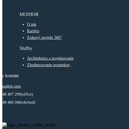
MODIOR
O nás
Kariéra
Ziskový projekt 360°
Služby
Architektúra a projektovanie
Zhodnocovanie pozemkov
ly kontakt
@modior.com
948 407 299(office)
 948 466 946(obchod)