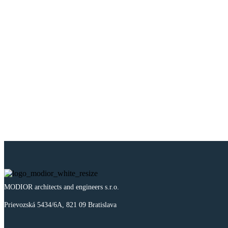
MODIOR architects and engineers s.r.o.
Prievozská 5434/6A, 821 09 Bratislava