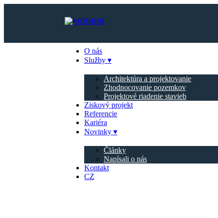
O nás
Služby
Architektúra a projektovanie
Zhodnocovanie pozemkov
Projektové riadenie stavieb
Ziskový projekt
Referencie
Kariéra
Novinky
Články
Napísali o nás
Kontakt
CZ