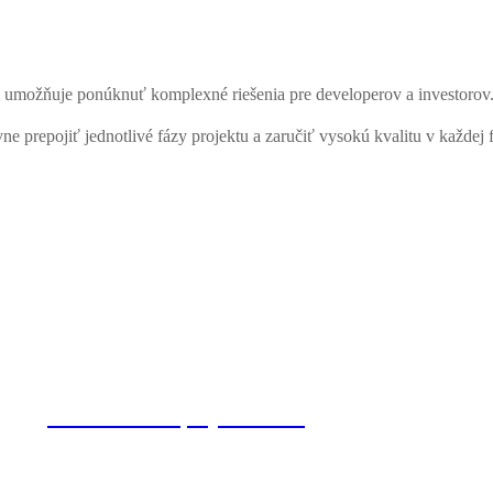
 umožňuje ponúknuť komplexné riešenia pre developerov a investorov
e prepojiť jednotlivé fázy projektu a zaručiť vysokú kvalitu v každej f
Architektúra a projektovanie